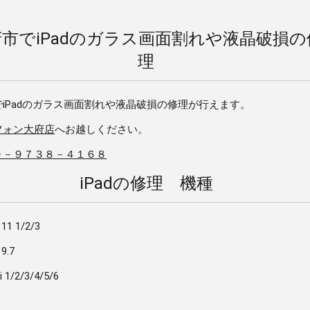
市でiPadのガラス画面割れや液晶破損の
理
iPadのガラス画面割れや液晶破損の修理が行えます。
フォン大府店
へお越しください。
０－９７３８－４１６８
iPadの修理 機種
 11 1/2/3
 9.7
i 1/2/3/4/5/6