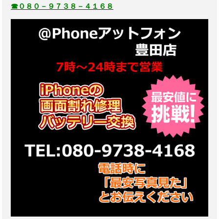
☎０８０－９７３８－４１６８