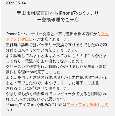
2022-05-14
豊田市桝塚西町からiPhone7のバッテリ
ー交換修理でご来店
iPhone7のバッテリー交換との事で豊田市桝塚西町から
アッ
トフォン豊田店
へご来店されました。
受付時の診断ではバッテリー交換で直りそうでしたので20
分程で出来そうですとお伝えしましたが、
よく診断してみますと水は入ってないもののほこりがたま
っており、電流があまり流れてなかったので
クリーニング作業を行い時間はかかりましたが無事正常に
動作し修理(repair)完了しました。
よく話を伺うと建物の解体現場とか土木作業現場で使われ
るとの事でしたので、水やほこり、また落下にご注意
されるようにお話させて頂きました。
やはり持ち歩く精密機器でコンピュータであると認識され
ればいいのではないかと思います。
iPhone(アイフォン)修理のご用命は
アットフォン豊田店(LP)
へ！