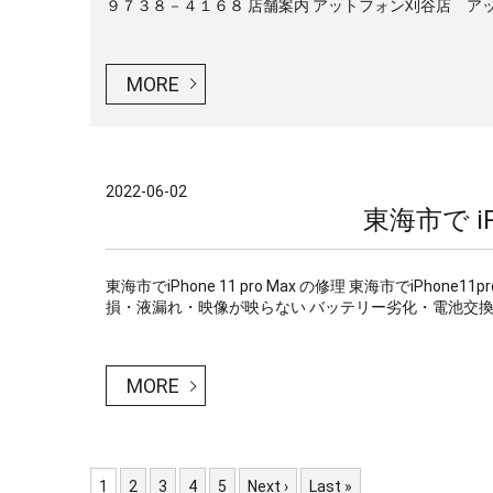
９７３８－４１６８ 店舗案内 アットフォン刈谷店 アット
MORE
2022-06-02
東海市で iPh
東海市でiPhone 11 pro Max の修理 東海市でiP
損・液漏れ・映像が映らない バッテリー劣化・電池交換 水
MORE
1
2
3
4
5
Next ›
Last »