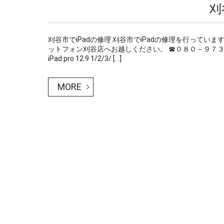
刈
刈谷市でiPadの修理 刈谷市でiPadの修理を行っていま
ットフォン刈谷店へお越しください。 ☎０８０－９７３８
iPad pro 12.9 1/2/3/ […]
MORE