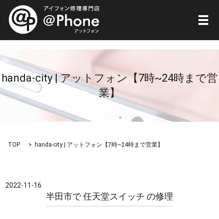
メ
handa-city | アットフォン【7時~24時まで営
業】
TOP
handa-city | アットフォン【7時~24時まで営業】
2022-11-16
半田市で 任天堂スイッチ の修理