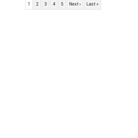
1
2
3
4
5
Next ›
Last »