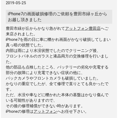
2019-05-25
iPhone7の画面破損修理のご依頼を豊田市緑ヶ丘から
お越し頂きました
豊田市緑が丘からかなり急がれて
アットフォン豊田店
へご
来店されました。
iPhone7を雨の日に車に轢かれ画面がかなり破損してしまい
真っ暗の状態でした。
内部は雨により水没状態でしたのでクリーニング後、
フロントパネルのガラスと液晶両方の交換修理を行いまし
た。
他の部品も点検したところ、バッテリーの劣化や充電する
部分の故障により充電できない症状の他に、
バックカメラやフロントカメラも破損していました。
かなりの重症でしたが、全て修理で直りとても良かったで
す。
ただ、水没や車などに轢かれた本体の基盤はかなり傷んで
いる可能性がありますので、
その後の修理補償ができない時があります。
iPhoneの修理は
アットフォン
へお任せ下さい。